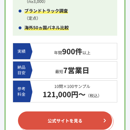
（n≥3,000）
ブランドトラック調査
（定点）
海外50ヵ国パネル比較
900件
実績
年間
以上
納品
7営業日
最短
目安
10問×100サンプル
参考
121,000円～
料金
（税込）
公式サイトを見る