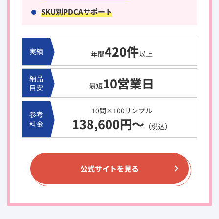
SKU別PDCAサポート
420件
実績
年間
以上
納品
10営業日
最短
目安
10問×100サンプル
参考
138,600円～
料金
（税込）
公式サイトを見る