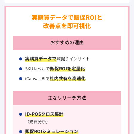
実購買データで販促ROIと
改善点を即可視化
おすすめの理由
実購買データで
深掘りインサイト
販促ROIを定量化
SKUレベルで
社内共有を高速化
iCanvas BIで
主なリサーチ方法
ID-POSクロス集計
（購買分析）
販促ROIシミュレーション