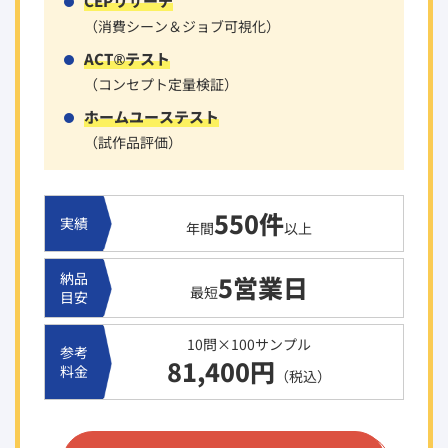
CEPリサーチ
（消費シーン＆ジョブ可視化）
ACT®テスト
（コンセプト定量検証）
ホームユーステスト
（試作品評価）
550件
実績
年間
以上
納品
5営業日
最短
目安
10問×100サンプル
参考
81,400円
料金
（税込）